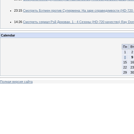
23:15
Смотреть Бэтмен против Супермена: На заре справедливости (HD-720 к
14:26
Смотреть сериал Рэй Донован. 1 - 4 Сезоны (HD-720 качество) Ray Don
Calendar
Пн
Вт
1
2
8
9
15
16
22
23
29
30
Полная версия сайта