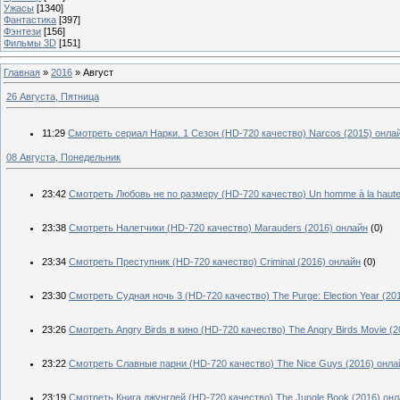
Ужасы
[1340]
Фантастика
[397]
Фэнтези
[156]
Фильмы 3D
[151]
Главная
»
2016
»
Август
26 Августа, Пятница
11:29
Смотреть сериал Нарки. 1 Сезон (HD-720 качество) Narcos (2015) онла
08 Августа, Понедельник
23:42
Смотреть Любовь не по размеру (HD-720 качество) Un homme à la haute
23:38
Смотреть Налетчики (HD-720 качество) Marauders (2016) онлайн
(0)
23:34
Смотреть Преступник (HD-720 качество) Criminal (2016) онлайн
(0)
23:30
Смотреть Судная ночь 3 (HD-720 качество) The Purge: Election Year (20
23:26
Смотреть Angry Birds в кино (HD-720 качество) The Angry Birds Movie (
23:22
Смотреть Славные парни (HD-720 качество) The Nice Guys (2016) онла
23:19
Смотреть Книга джунглей (HD-720 качество) The Jungle Book (2016) он