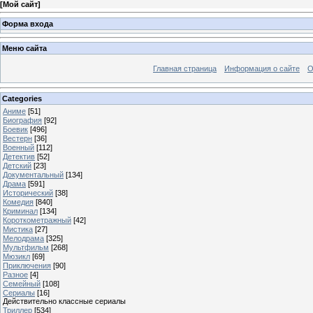
[
Мой сайт
]
Форма входа
Меню сайта
Главная страница
Информация о сайте
О
Categories
Аниме
[51]
Биография
[92]
Боевик
[496]
Вестерн
[36]
Военный
[112]
Детектив
[52]
Детский
[23]
Документальный
[134]
Драма
[591]
Исторический
[38]
Комедия
[840]
Криминал
[134]
Короткометражный
[42]
Мистика
[27]
Мелодрама
[325]
Мультфильм
[268]
Мюзикл
[69]
Приключения
[90]
Разное
[4]
Семейный
[108]
Сериалы
[16]
Действительно классные сериалы
Триллер
[534]