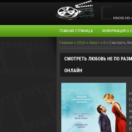
KINOID.HD-о
ГЛАВНАЯ СТРАНИЦА
ИНФОРМАЦИЯ О 
Главная
»
2016
»
Август
»
8
» Смотреть Люб
СМОТРЕТЬ ЛЮБОВЬ НЕ ПО РАЗМЕ
ОНЛАЙН
Н
Г
С
Р
Ж
В
П