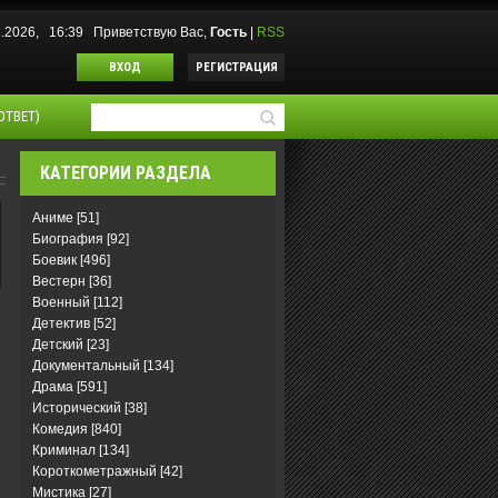
08.2026, 16:39
Приветствую Вас
,
Гость
|
RSS
ВХОД
РЕГИСТРАЦИЯ
ОТВЕТ)
КАТЕГОРИИ РАЗДЕЛА
Аниме
[51]
Биография
[92]
Боевик
[496]
Вестерн
[36]
Военный
[112]
Детектив
[52]
Детский
[23]
Документальный
[134]
Драма
[591]
Исторический
[38]
Комедия
[840]
Криминал
[134]
Короткометражный
[42]
Мистика
[27]