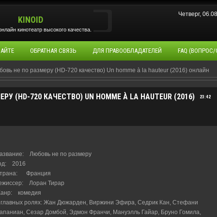
Четверг, 06.
KINOID
нлайн кинотеатр высокого качества.
САЙТЕ
ОБРАТНАЯ СВЯЗЬ
ДЛЯ ПРАВООБЛАДАТЕЛЕЙ
FAQ (ВОПРОС/
овь не по размеру (HD-720 качество) Un homme à la hauteur (2016) онлайн
РУ (HD-720 КАЧЕСТВО) UN HOMME À LA HAUTEUR (2016)
23:42
азвание: Любовь не по размеру
од: 2016
трана: Франция
ежиссер: Лоран Тирар
анр: комедия
 главных ролях: Жан Дюжарден, Виржини Эфира, Седрик Кан, Стефани
апаниан, Сезар Домбой, Эдмон Франчи, Мануэлль Гайар, Бруно Гомила,