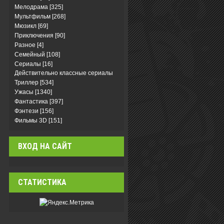
Мелодрама
[325]
Мультфильм
[268]
Мюзикл
[69]
Приключения
[90]
Разное
[4]
Семейный
[108]
Сериалы
[16]
Действительно классные сериалы
Триллер
[534]
Ужасы
[1340]
Фантастика
[397]
Фэнтези
[156]
Фильмы 3D
[151]
ВХОД НА САЙТ
СТАТИСТИКА