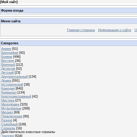
[
Мой сайт
]
Форма входа
Меню сайта
Главная страница
Информация о сайте
О
Categories
Аниме
[51]
Биография
[92]
Боевик
[496]
Вестерн
[36]
Военный
[112]
Детектив
[52]
Детский
[23]
Документальный
[134]
Драма
[591]
Исторический
[38]
Комедия
[840]
Криминал
[134]
Короткометражный
[42]
Мистика
[27]
Мелодрама
[325]
Мультфильм
[268]
Мюзикл
[69]
Приключения
[90]
Разное
[4]
Семейный
[108]
Сериалы
[16]
Действительно классные сериалы
Триллер
[534]