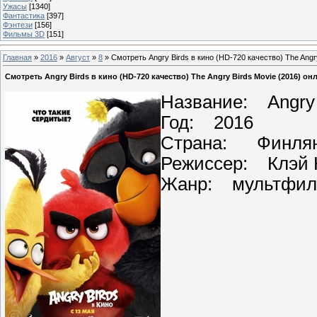
Ужасы
[1340]
Фантастика
[397]
Фэнтези
[156]
Фильмы 3D
[151]
Главная
»
2016
»
Август
»
8
» Смотреть Angry Birds в кино (HD-720 качество) The Angr
Смотреть Angry Birds в кино (HD-720 качество) The Angry Birds Movie (2016) он
Название: Angry 
Год: 2016
Страна: Финлян
Режиссер: Клэй К
Жанр: мультфил