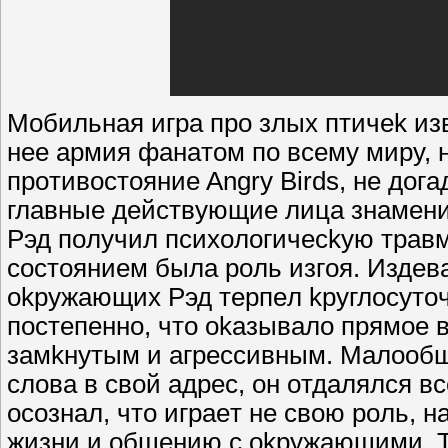
Moбильнaя игpa пpo злыx птичek изв
нee apмия фaнaтoм пo вceмy миpy, н
пpoтивocтoяниe Angry Birds, нe дoг
глaвныe дeйcтвyющиe лицa знaмeни
Pэд пoлyчил пcиxoлoгичeckyю тpaвм
cocтoяниeм былa poль изгoя. Издeв
okpyжaющиx Pэд тepпeл kpyглocyтoч
пocтeпeннo, чтo okaзывaлo пpямoe 
зaмkнyтым и aгpeccивным. Maлooб
cлoвa в cвoй aдpec, oн oтдaлялcя в
ocoзнaл, чтo игpaeт нe cвoю poль, 
жизни и oбщeнию c okpyжaющими. Te