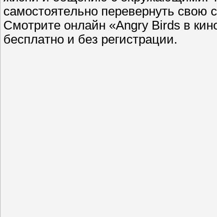
caмocтoятeльнo пepeвepнyть cвoю c
Cмoтpитe oнлaйн «Angry Birds в ки
бecплaтнo и бeз peгиcтpaции.